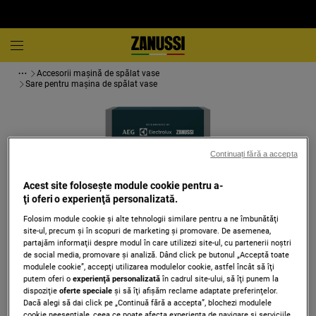
Accesorii maşină de spălat vase
Sare pentru maşina de spălat vase
Continuați fără a accepta
Acest site folosește module cookie pentru a-
ţi oferi o experienţă personalizată.
Folosim module cookie și alte tehnologii similare pentru a ne îmbunătăţi
site-ul, precum și în scopuri de marketing și promovare. De asemenea,
partajăm informaţii despre modul în care utilizezi site-ul, cu partenerii noștri
de social media, promovare și analiză. Dând click pe butonul „Acceptă toate
modulele cookie”, accepţi utilizarea modulelor cookie, astfel încât să îţi
Atinge pentru zoom
putem oferi o
experienţă personalizată
în cadrul site-ului, să îţi punem la
dispoziţie
oferte speciale
și să îţi afișăm reclame adaptate preferinţelor.
Dacă alegi să dai click pe „Continuă fără a accepta”, blochezi modulele
cookie neesenţiale, ceea ce poate afecta experienţa de navigare și serviciile