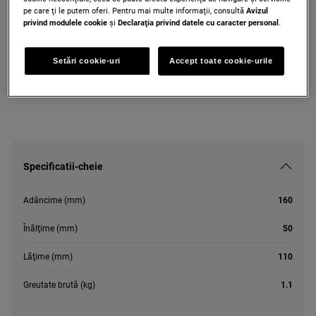
pe care ţi le putem oferi. Pentru mai multe informaţii, consultă
Avizul
M3GCS200
privind modulele cookie
și
Declaraţia privind datele cu caracter personal
.
Sare pentru masini de spalat
Setări cookie-uri
Accept toate cookie-urile
Specificatii-cheie
Adâncime (mm)
160
Înălţime (mm)
50
Lăţime (mm)
110
Greutate brută (kg)
1.1