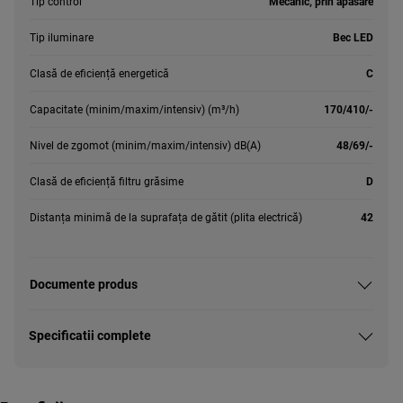
Tip control
Mecanic, prin apasare
Tip iluminare
Bec LED
Clasă de eficiență energetică
C
Capacitate (minim/maxim/intensiv) (m³/h)
170/410/-
Nivel de zgomot (minim/maxim/intensiv) dB(A)
48/69/-
Clasă de eficiență filtru grăsime
D
Distanța minimă de la suprafața de gătit (plita electrică)
42
Documente produs
Specificatii complete