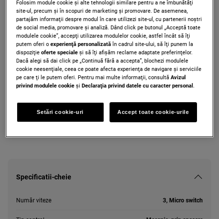
Folosim module cookie și alte tehnologii similare pentru a ne îmbunătăţi
ZFP316S
site-ul, precum și în scopuri de marketing și promovare. De asemenea,
Hotă telescopică ZFP316S 410 60 cm
partajăm informaţii despre modul în care utilizezi site-ul, cu partenerii noștri
de social media, promovare și analiză. Dând click pe butonul „Acceptă toate
Gri
modulele cookie”, accepţi utilizarea modulelor cookie, astfel încât să îţi
putem oferi o
experienţă personalizată
în cadrul site-ului, să îţi punem la
dispoziţie
oferte speciale
și să îţi afișăm reclame adaptate preferinţelor.
Dacă alegi să dai click pe „Continuă fără a accepta”, blochezi modulele
Fişă produs PDF
cookie neesenţiale, ceea ce poate afecta experienţa de navigare și serviciile
pe care ţi le putem oferi. Pentru mai multe informaţii, consultă
Avizul
privind modulele cookie
și
Declaraţia privind datele cu caracter personal
.
Instrucţiunile de siguranţă și avertismentele de siguranţă conform
regulamentului UE 2023/988 sunt enumerate în capitolele 1 și 2
Setări cookie-uri
Accept toate cookie-urile
din manualul de utilizare. Pentru utilizarea în siguranţă a
produsului, citește manualul de utilizare complet.
Specificatii-cheie
Număr viteze
3, Micro switch