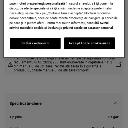
putem oferi o
experienţă personalizată
în cadrul site-ului, să îţi punem la
ZCG510I1WA
dispoziţie
oferte speciale
și să îţi afișăm reclame adaptate preferinţelor.
Aragaz pe gaz ZCG510I1WA Alb
Dacă alegi să dai click pe „Continuă fără a accepta”, blochezi modulele
cookie neesenţiale, ceea ce poate afecta experienţa de navigare și serviciile
875x500x600
pe care ţi le putem oferi. Pentru mai multe informaţii, consultă
Avizul
privind modulele cookie
și
Declaraţia privind datele cu caracter personal
.
Fişă produs PDF
Setări cookie-uri
Accept toate cookie-urile
Instrucţiunile de siguranţă și avertismentele de siguranţă conform
regulamentului UE 2023/988 sunt enumerate în capitolele 1 și 2
din manualul de utilizare. Pentru utilizarea în siguranţă a
produsului, citește manualul de utilizare complet.
Specificatii-cheie
Tip plita
Pe gaz