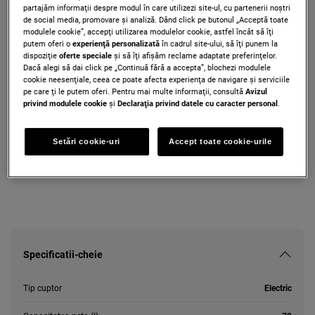
partajăm informaţii despre modul în care utilizezi site-ul, cu partenerii noștri
ZOPED6XN
de social media, promovare și analiză. Dând click pe butonul „Acceptă toate
Cuptor cu abur ZOPED6XN cu
modulele cookie”, accepţi utilizarea modulelor cookie, astfel încât să îţi
putem oferi o
experienţă personalizată
în cadrul site-ului, să îţi punem la
autocuratare pirolitica A+ 72
dispoziţie
oferte speciale
și să îţi afișăm reclame adaptate preferinţelor.
Dacă alegi să dai click pe „Continuă fără a accepta”, blochezi modulele
cookie neesenţiale, ceea ce poate afecta experienţa de navigare și serviciile
pe care ţi le putem oferi. Pentru mai multe informaţii, consultă
Avizul
Fişă produs PDF
privind modulele cookie
și
Declaraţia privind datele cu caracter personal
.
Setări cookie-uri
Accept toate cookie-urile
Instrucţiunile de siguranţă și avertismentele de siguranţă conform
regulamentului UE 2023/988 sunt enumerate în capitolele 1 și 2
din manualul de utilizare. Pentru utilizarea în siguranţă a
produsului, citește manualul de utilizare complet.
Specificatii-cheie
Tip cuptor
Electric