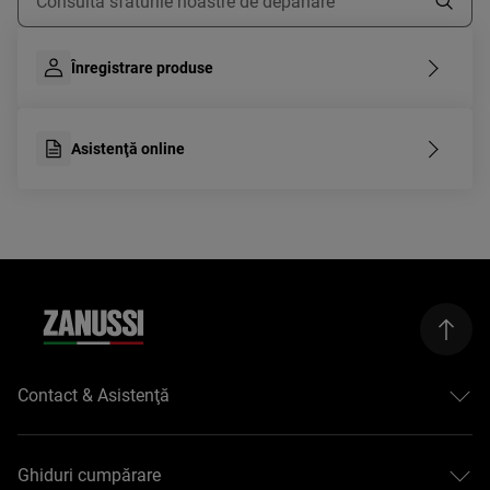
Înregistrare produse
Asistenţă online
Contact & Asistenţă
Formular contact
Asistenţă online
Ghiduri cumpărare
Asistenta service