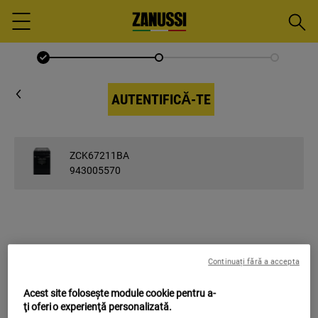
Căuta
Menu
AUTENTIFICĂ-TE
ZCK67211BA
943005570
INTRODU E-MAIL
Continuați fără a accepta
E-mail
Acest site folosește module cookie pentru a-
ţi oferi o experienţă personalizată.