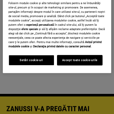
Folosim module cookie și alte tehnologii similare pentru a ne îmbunătăţi
site-ul, precum și în scopuri de marketing și promovare. De asemenea,
partajăm informaţii despre modul în care utilizezi site-ul, cu partenerii noștri
Continuând, ești de acord cu
termenii și
de social media, promovare și analiză. Dând click pe butonul „Acceptă toate
condițiile
.
modulele cookie”, accepţi utilizarea modulelor cookie, astfel încât să îţi
putem oferi o
experienţă personalizată
în cadrul site-ului, să îţi punem la
dispoziţie
oferte speciale
și să îţi afișăm reclame adaptate preferinţelor. Dacă
Pentru informaţii despre modul în care
alegi să dai click pe „Continuă fără a accepta”, blochezi modulele cookie
neesenţiale, ceea ce poate afecta experienţa de navigare și serviciile pe
prelucrăm datele tale cu caracter personal, te
care ţi le putem oferi. Pentru mai multe informaţii, consultă
Avizul privind
rugăm să consulţi declaraţia noastră privind
modulele cookie
și
Declaraţia privind datele cu caracter personal
.
protecţia Datelor
.
Setări cookie-uri
Accept toate cookie-urile
ZANUSSI V-A PREGĂTIT MAI