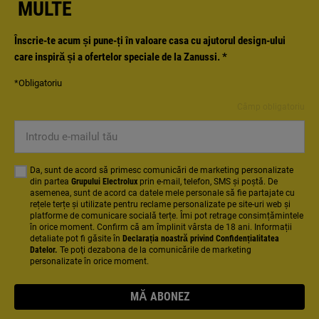
MULTE
Înscrie-te acum și pune-ți în valoare casa cu ajutorul design-ului
care inspiră și a ofertelor speciale de la Zanussi.
*
*Obligatoriu
Câmp obligatoriu
Introdu e-mailul tău
Da, sunt de acord să primesc comunicări de marketing personalizate
din partea
Grupului Electrolux
prin e-mail, telefon, SMS și poștă. De
asemenea, sunt de acord ca datele mele personale să fie partajate cu
rețele terțe și utilizate pentru reclame personalizate pe site-uri web și
platforme de comunicare socială terțe. Îmi pot retrage consimțămintele
în orice moment. Confirm că am împlinit vârsta de 18 ani. Informații
detaliate pot fi găsite în
Declarația noastră privind Confidențialitatea
Datelor.
Te poţi dezabona de la comunicările de marketing
personalizate în orice moment.
MĂ ABONEZ